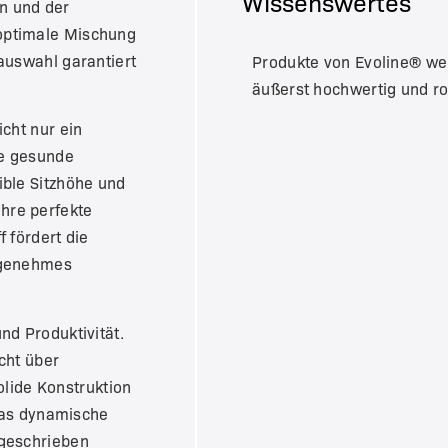
Wissenswertes
n und der
 optimale Mischung
lauswahl garantiert
Produkte von Evoline® wer
äußerst hochwertig und r
icht nur ein
ne gesunde
ible Sitzhöhe und
hre perfekte
f fördert die
angenehmes
nd Produktivität.
cht über
lide Konstruktion
 das dynamische
ßgeschrieben