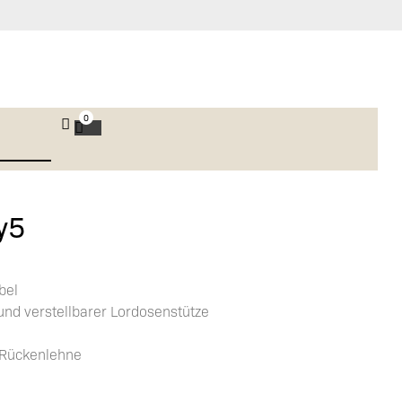
0
y5
bel
und verstellbarer Lordosenstütze
d Rückenlehne