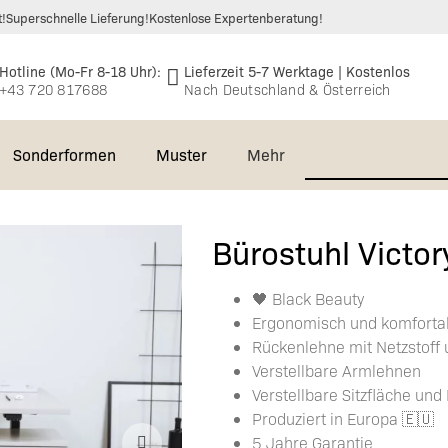
t!
Superschnelle Lieferung!
Kostenlose Expertenberatung!
Hotline (Mo-Fr 8-18 Uhr):
Lieferzeit 5-7 Werktage | Kostenlos
+43 720 817688
Nach Deutschland & Österreich
Sonderformen
Muster
Mehr
e &
🆕 Massivholzplatten
EVOline® Circle80 –
Bürostuhl Victor
Einlegeböden
takt
Asteiche 40mm
Einbausteckdose
Bürostühle
Gastronomie
Waschtischplatten
Echtholz-
🆕 Massivholz
🖤 Black Beauty
gen &
EVOline® Circle80 SET
Wandboard
Büro
Furnierte
Asteiche
Ergonomisch und komforta
Deckplatten (auch
worten
Platten 26mm
40mm
Rückenlehne mit Netzstoff 
ür
EVOline®
Waschtischplatte
Höhenverstellbarer
für Besta)
Verstellbare Armlehnen
Kabelschlauch
Schreibtisch
Echtholz-
Verstellbare Sitzfläche un
Deckplatten für
Furnierte
Produziert in Europa 🇪🇺
Rollcontainer
Sideboards
Platten 38mm
5 Jahre Garantie