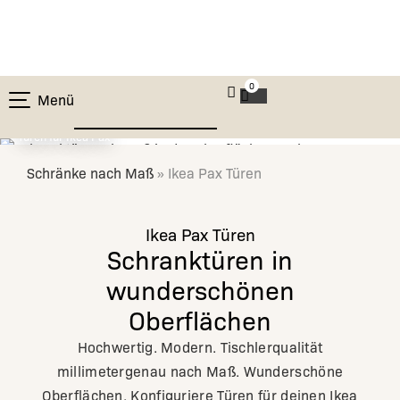
0
Menü
Türen für Ikea Pax
Schränke nach Maß
»
Ikea Pax Türen
Ikea Pax Türen
Schranktüren in
wunderschönen
Oberflächen
Hochwertig. Modern. Tischlerqualität
millimetergenau nach Maß. Wunderschöne
Oberflächen. Konfiguriere Türen für deinen Ikea