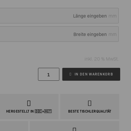
mm
mm
inkl. 20 % MwSt.
IN DEN WARENKORB
HERGESTELLT IN 🇩🇪+🇦🇹
BESTE TISCHLERQUALITÄT