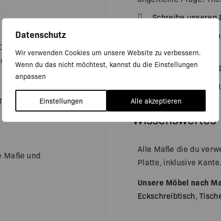
Schreibe unseren 
Datenschutz
Telefoniere mit e
ptik wie die Platte.
08:00 – 18:00)
Wir verwenden Cookies um unsere Website zu verbessern.
 einem 2mm Radius.
Wenn du das nicht möchtest, kannst du die Einstellungen
Lese dir
häufig ges
anpassen
Bestelle ein
Muste
Tischplatten,
Einstellungen
Alle akzeptieren
Wissenswertes
Alle Maße die du verw
le Maße und
Platte, inklusive Kante
Unsere Möbel nach M
Eckschreibtisch
,
Tisch