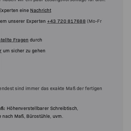
Experten eine
Nachricht
inem unserer Experten
+43 720 817688
(Mo-Fr
tellte Fragen
durch
r
um sicher zu gehen
endest sind immer das exakte Maß der fertigen
.
aß:
Höhenverstellbarer Schreibtisch
,
e nach Maß
,
Bürostühle
,
uvm
.