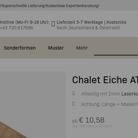
t!
Superschnelle Lieferung!
Kostenlose Expertenberatung!
Hotline (Mo-Fr 8-18 Uhr):
Lieferzeit 5-7 Werktage | Kostenlos
+43 720 817688
Nach Deutschland & Österreich
Sonderformen
Muster
Mehr
e &
🆕 Massivholzplatten
EVOline® Circle80 –
Einlegeböden
Chalet Eiche 
takt
Asteiche 40mm
Einbausteckdose
Bürostühle
Gastronomie
Waschtischplatten
Echtholz-
🆕 Massivholz
Allseitig mit 2mm
Laserk
gen &
EVOline® Circle80 SET
Wandboard
Büro
Furnierte
Asteiche
Deckplatten (auch
worten
Platten 26mm
40mm
Achtung: Länge = Maserr
ür
EVOline®
Waschtischplatte
Höhenverstellbarer
für Besta)
Kabelschlauch
Schreibtisch
Echtholz-
€
10,58
ab
Deckplatten für
Furnierte
(bei 200 mm x 50 mm)
Rollcontainer
Sideboards
Platten 38mm