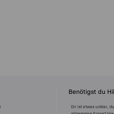
Benötigst du Hi
)
Dir ist etwas unklar, d
allgemeine Frage? Hie