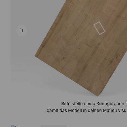
Platten
Einbausteckdose
Fronten
38mm
Esstische nach Maß
Victory5
19mm
Rollcontainer
Rollcontainer
Echtholz-
Furnierte
Tischgestelle Metall
Platten
26mm
Echtholz-
Furnierte
Platten
38mm
Bitte stelle deine Konfiguration f
damit das Modell in deinen Maßen visual