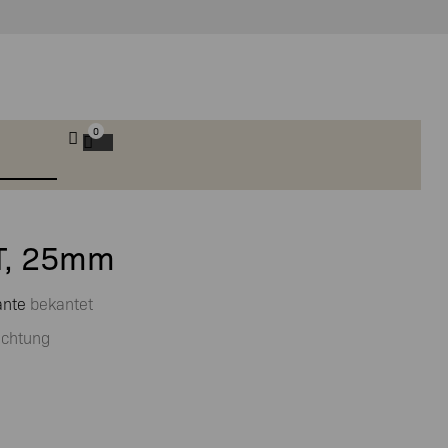
0
AT, 25mm
ante
bekantet
ichtung