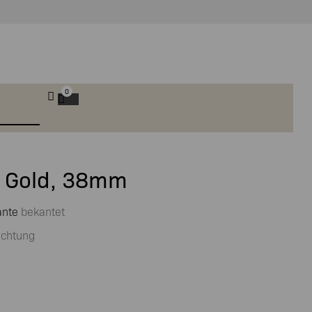
0
o Gold, 38mm
ante
bekantet
ichtung