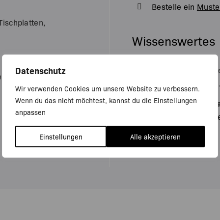
Bestelle ein
Muste
Tischplatten,
Wissenswertes
Datenschutz
Alle Maße die du verw
le Maße und
Platte, inklusive Kante
Wir verwenden Cookies um unsere Website zu verbessern.
Wenn du das nicht möchtest, kannst du die Einstellungen
Unsere Möbel nach M
anpassen
Eckschreibtisch
,
Tisch
Einstellungen
Alle akzeptieren