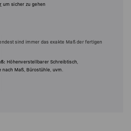
r
um sicher zu gehen
endest sind immer das exakte Maß der fertigen
.
aß:
Höhenverstellbarer Schreibtisch
,
e nach Maß
,
Bürostühle
,
uvm
.