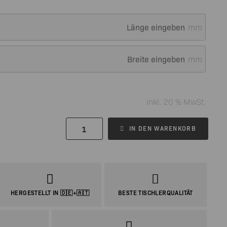
mm
mm
inkl. 20 % MwSt.
IN DEN WARENKORB
HERGESTELLT IN 🇩🇪+🇦🇹
BESTE TISCHLERQUALITÄT