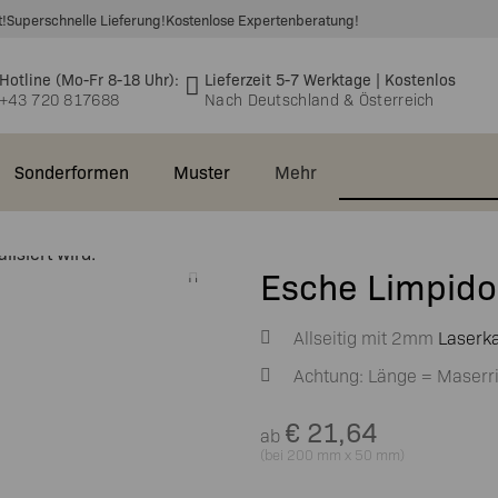
t!
Superschnelle Lieferung!
Kostenlose Expertenberatung!
Hotline (Mo-Fr 8-18 Uhr):
Lieferzeit 5-7 Werktage | Kostenlos
+43 720 817688
Nach Deutschland & Österreich
Sonderformen
Muster
Mehr
ertig,
isiert wird.
e &
🆕 Massivholzplatten
EVOline® Circle80 –
Einlegeböden
Esche Limpid
takt
Asteiche 40mm
Einbausteckdose
Bürostühle
Gastronomie
Waschtischplatten
Echtholz-
🆕 Massivholz
Allseitig mit 2mm
Laserk
gen &
EVOline® Circle80 SET
Wandboard
Büro
Furnierte
Asteiche
Deckplatten (auch
worten
Platten 26mm
40mm
Achtung: Länge = Maserr
ür
EVOline®
Waschtischplatte
Höhenverstellbarer
für Besta)
Kabelschlauch
Schreibtisch
Echtholz-
€
21,64
ab
Deckplatten für
Furnierte
(bei 200 mm x 50 mm)
Rollcontainer
Sideboards
Platten 38mm