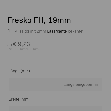
Fresko FH, 19mm
Allseitig mit 2mm
Laserkante
bekantet
€
9,23
ab
(bei 200 mm x 50 mm)
Länge (mm)
mm
Breite (mm)