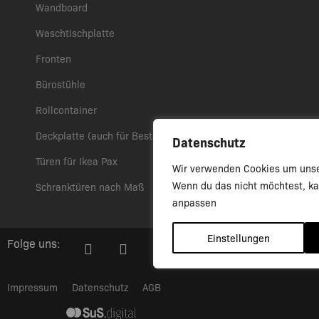
Wandboard
Waschtischplatte
Fronten
Bürostühle
Rollcontainer
Deckplatte (auch für Besta)
Datenschutz
Türen für Ikea Pax
Wir verwenden Cookies um unse
Wenn du das nicht möchtest, ka
Schranktüren nach Maß
anpassen
Einstellungen
Folge uns:
Impressum
Datenschutz
AGB