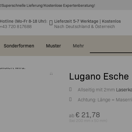
t!
Superschnelle Lieferung!
Kostenlose Expertenberatung!
Hotline (Mo-Fr 8-18 Uhr):
Lieferzeit 5-7 Werktage | Kostenlos
+43 720 817688
Nach Deutschland & Österreich
Sonderformen
Muster
Mehr
ertig,
isiert wird.
e &
🆕 Massivholzplatten
EVOline® Circle80 –
Einlegeböden
Lugano Esche 
takt
Asteiche 40mm
Einbausteckdose
Bürostühle
Gastronomie
Waschtischplatten
Echtholz-
🆕 Massivholz
Allseitig mit 2mm
Laserk
gen &
EVOline® Circle80 SET
Wandboard
Büro
Furnierte
Asteiche
Deckplatten (auch
worten
Platten 26mm
40mm
Achtung: Länge = Maserr
ür
EVOline®
Waschtischplatte
Höhenverstellbarer
für Besta)
Kabelschlauch
Schreibtisch
Echtholz-
€
21,78
ab
Deckplatten für
Furnierte
(bei 200 mm x 50 mm)
Rollcontainer
Sideboards
Platten 38mm