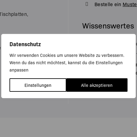
Bestelle ein
Muste
Tischplatten,
Wissenswertes
Datenschutz
Alle Maße die du verw
le Maße und
Platte, inklusive Kante
Wir verwenden Cookies um unsere Website zu verbessern.
Wenn du das nicht möchtest, kannst du die Einstellungen
Unsere Möbel nach M
anpassen
Eckschreibtisch
,
Tisch
Einstellungen
Alle akzeptieren