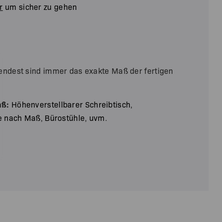
r
um sicher zu gehen
endest sind immer das exakte Maß der fertigen
.
aß:
Höhenverstellbarer Schreibtisch
,
e nach Maß
,
Bürostühle
,
uvm
.