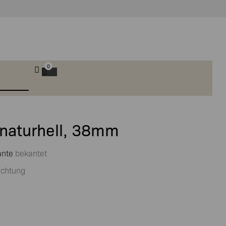
0
naturhell, 38mm
ante
bekantet
ichtung