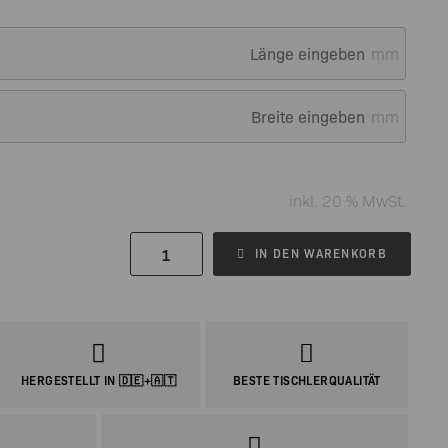
mm
mm
inkl. 20 % MwSt.
IN DEN WARENKORB
HERGESTELLT IN 🇩🇪+🇦🇹
BESTE TISCHLERQUALITÄT