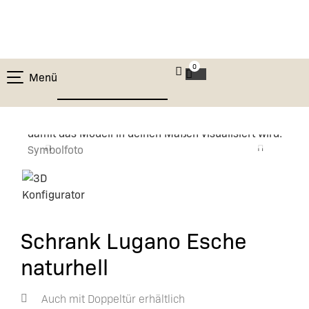
0
Menü
Bitte stelle deine Konfiguration fertig,
damit das Modell in deinen Maßen visualisiert wird.
Symbolfoto
Schrank Lugano Esche
naturhell
Auch mit Doppeltür erhältlich