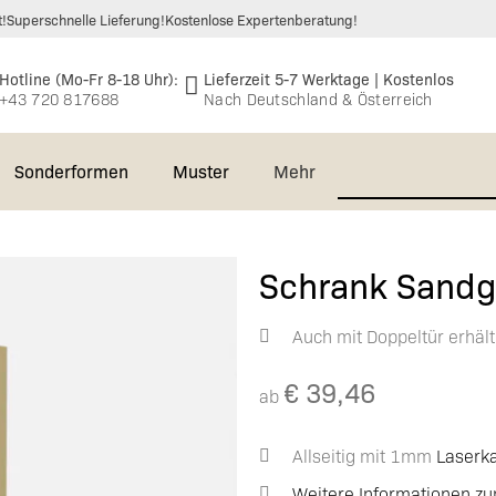
t!
Superschnelle Lieferung!
Kostenlose Expertenberatung!
Hotline (Mo-Fr 8-18 Uhr):
Lieferzeit 5-7 Werktage | Kostenlos
+43 720 817688
Nach Deutschland & Österreich
Sonderformen
Muster
Mehr
e &
🆕 Massivholzplatten
EVOline® Circle80 –
Einlegeböden
Schrank Sandg
takt
Asteiche 40mm
Einbausteckdose
Bürostühle
Gastronomie
Waschtischplatten
Echtholz-
🆕 Massivholz
Auch mit Doppeltür erhält
gen &
EVOline® Circle80 SET
Wandboard
Büro
Furnierte
Asteiche
Deckplatten (auch
worten
Platten 26mm
40mm
€
39,46
ür
EVOline®
Waschtischplatte
Höhenverstellbarer
für Besta)
ab
Kabelschlauch
Schreibtisch
Echtholz-
Deckplatten für
Furnierte
Allseitig mit 1mm
Laserk
Rollcontainer
Sideboards
Platten 38mm
Weitere Informationen zum