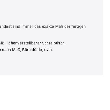
endest sind immer das exakte Maß der fertigen
.
aß:
Höhenverstellbarer Schreibtisch
,
e nach Maß
,
Bürostühle
,
uvm
.