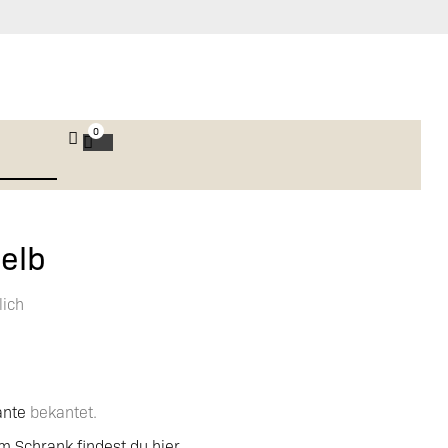
0
elb
lich
ante
bekantet.
 Schrank findest du hier.