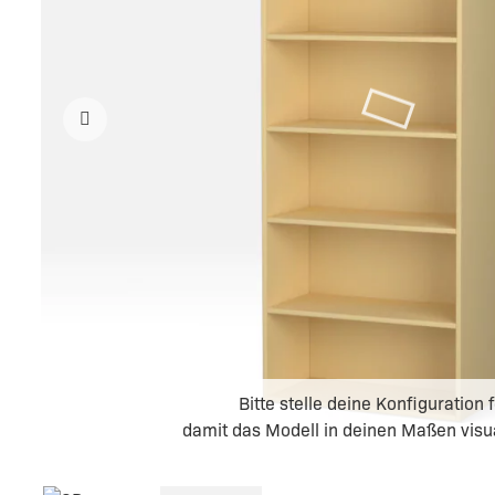
Platten
Einbausteckdose
Fronten
38mm
Esstische nach Maß
Victory5
19mm
Rollcontainer
Rollcontainer
Echtholz-
Furnierte
Tischgestelle Metall
Platten
26mm
Echtholz-
Furnierte
Platten
38mm
Bitte stelle deine Konfiguration f
damit das Modell in deinen Maßen visual