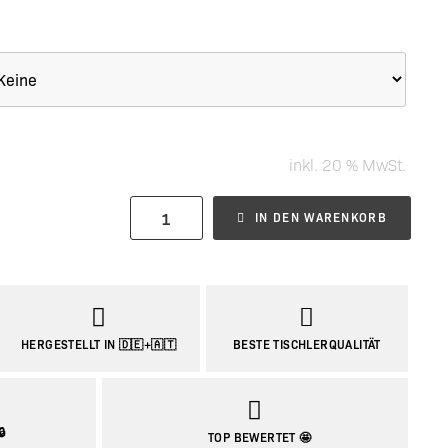
inkl. 20 % MwSt.
IN DEN WARENKORB
HERGESTELLT IN 🇩🇪+🇦🇹
BESTE TISCHLERQUALITÄT
🔒
TOP BEWERTET 🤩