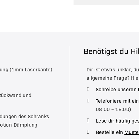
Benötigst du Hi
tung (1mm Laserkante)
Dir ist etwas unklar, d
allgemeine Frage? Hie
Schreibe unseren 
 Rückwand und
Telefoniere mit e
08:00 – 18:00)
indungen des Schranks
Lese dir
häufig ges
umotion-Dämpfung
Bestelle ein
Muste